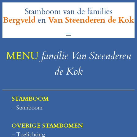
Ga
Stamboom van de families
naar
Bergveld
en
Van Steenderen de Kok
de
inhoud
MENU
familie Van Steenderen
de Kok
STAMBOOM
–
Stamboom
OVERIGE STAMBOMEN
–
Toelichting