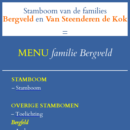
Ga
Stamboom van de families
naar
Bergveld
en
Van Steenderen de Kok
de
inhoud
MENU
familie Bergveld
STAMBOOM
–
Stamboom
OVERIGE STAMBOMEN
–
Toelichting
Bergfeld