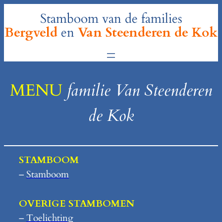
Ga
Stamboom van de families
naar
Bergveld
en
Van Steenderen de Kok
de
inhoud
MENU
familie Van Steenderen
de Kok
STAMBOOM
–
Stamboom
OVERIGE STAMBOMEN
–
Toelichting